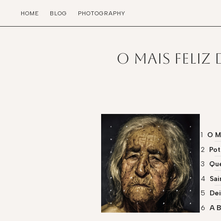
HOME
BLOG
PHOTOGRAPHY
O Mais Feliz
O M
Pot
Que
Sa
Dei
A 