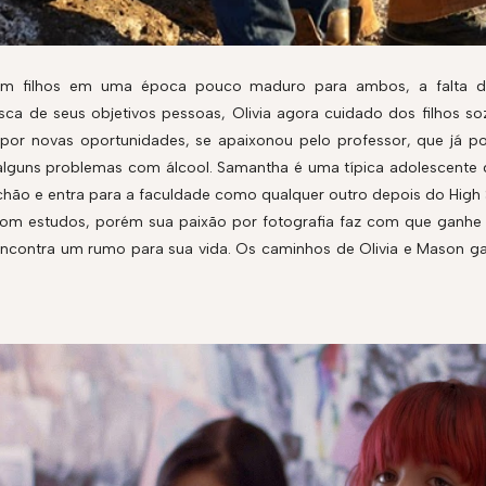
ram filhos em uma época pouco maduro para ambos, a falta 
ca de seus objetivos pessoas, Olivia agora cuidado dos filhos so
 por novas oportunidades, se apaixonou pelo professor, que já pos
lguns problemas com álcool. Samantha é uma típica adolescente q
chão e entra para a faculdade como qualquer outro depois do High
e com estudos, porém sua paixão por fotografia faz com que ganh
encontra um rumo para sua vida. Os caminhos de Olivia e Mason g