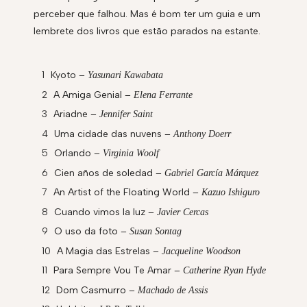
perceber que falhou. Mas é bom ter um guia e um
lembrete dos livros que estão parados na estante.
Kyoto –
Yasunari Kawabata
A Amiga Genial –
Elena Ferrante
Ariadne –
Jennifer Saint
Uma cidade das nuvens –
Anthony Doerr
Orlando –
Virginia Woolf
Cien años de soledad –
Gabriel García Márquez
An Artist of the Floating World –
Kazuo Ishiguro
Cuando vimos la luz –
Javier Cercas
O uso da foto –
Susan Sontag
A Magia das Estrelas –
Jacqueline Woodson
Para Sempre Vou Te Amar –
Catherine Ryan Hyde
Dom Casmurro –
Machado de Assis