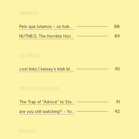
MUNDO
Pelo que lutamos - os hobbits, Palestina x Israel e por que isso deveria importar pra você.
88
NUTMEG, The Horrible History Behind The Popular Spice
89
OUTROS
cool links | kelsey’s blah blah blahg
90
PRODUTIVIDADE
The Trap of "Advice" to Stop Doomscrolling
91
are you still watching? - YouTube
92
SAÚDE