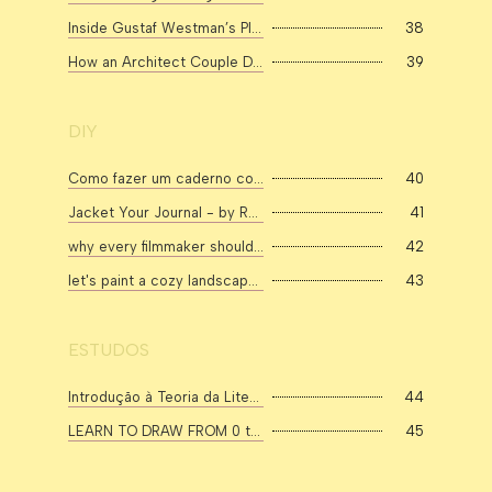
Inside Gustaf Westman’s Playful Small Stockholm Apartment, 30sqm/323sqft
38
How an Architect Couple Designed their Family Home in Milan, 41sqm/441sqft
39
DIY
Como fazer um caderno costurado
40
Jacket Your Journal - by Rose Pearlman - She's Scrappy
41
why every filmmaker should be making zines.
42
let's paint a cozy landscapes 🍁 Illustration tutorial.
43
ESTUDOS
Introdução à Teoria da Literatura #1 com Paul Fry, de Yale - YouTube
44
LEARN TO DRAW FROM 0 to 100! | Roadmap| DrawlikeaSir - YouTube
45