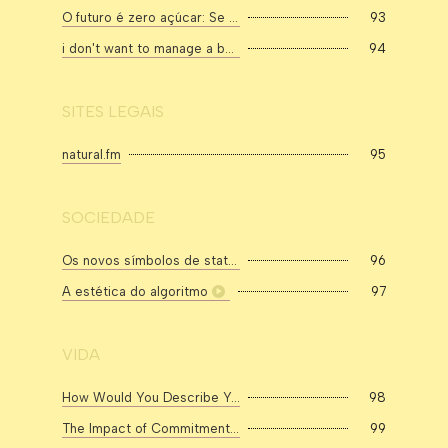
O futuro é zero açúcar: Se estaremos mais saudáveis ou mais magros é outra história
93
i don't want to manage a body, i want to live in one 🌀 body trends, self-surveillance, and pleasure
94
SITES LEGAIS
natural.fm
95
SOCIEDADE
Os novos símbolos de status
96
A estética do algoritmo
97
VIDA
How Would You Describe Yourself in Five Words?
98
The Impact of Commitment, Accountability, and Written Goals on Goal Achievement
99