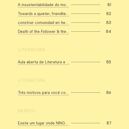
A insustentabilidade do modelo atual, criadores em burnout
81
Towards a quieter, friendlier web • Cory Dransfeldt
82
construir comunidad en tiempos plasticos
83
Death of the Follower & the Future of Creativity on the Web with Jack Conte
84
LITERATURA
Aula aberta de Literatura e Sociedade com Daniel Puglia e Débora Tavares
85
LITERATURA
Três motivos para você começar a ler literatura fantástica
86
MUNDO
Existe um lugar onde NINGUÉM nunca foi?
87