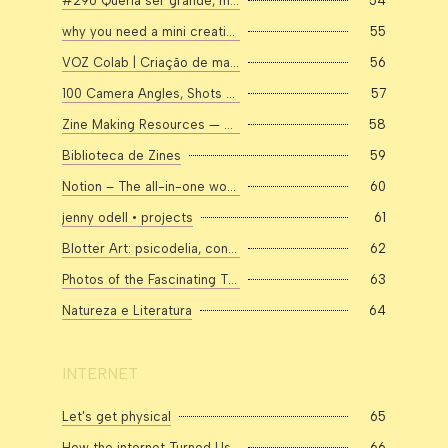
#296 Queria ser grande, mas desisti - by Bárbara Bom Angelo
54
why you need a mini creative project
55
VOZ Colab | Criação de marcas e conteúdos on Instagram: "Se a imperfeição é inevitável, por que não abraçá-la? Segundo artigo da @box1824, é o que as novas gerações estão fazendo."
56
100 Camera Angles, Shots and Movements in Filmmaking
57
Zine Making Resources — SARAH SHAY MIRK
58
Biblioteca de Zines
59
Notion – The all-in-one workspace for your notes, tasks, wikis, and databases.
60
jenny odell • projects
61
Blotter Art: psicodelia, contracultura e colecionismo
62
Photos of the Fascinating Things Women Keep in Their Bags
63
Natureza e Literatura
64
INTERNET
Let's get physical
65
How the internet Turned Us Into Content Machines
66