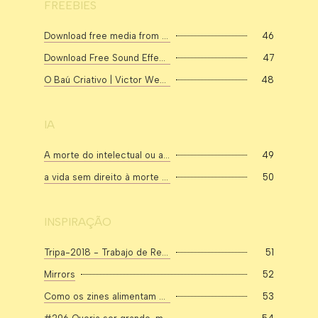
FREEBIES
Download free media from freesound_community | Pixabay
46
Download Free Sound Effects for Videos | Mixkit
47
O Baú Criativo | Victor Wendt
48
IA
A morte do intelectual ou a tessitura da autonomia
49
a vida sem direito à morte
50
INSPIRAÇÃO
Tripa-2018 - Trabajo de Registro e Investigación sobre Paisaje Argentino
51
Mirrors
52
Como os zines alimentam minha criatividade (mostrando minha coleção)
53