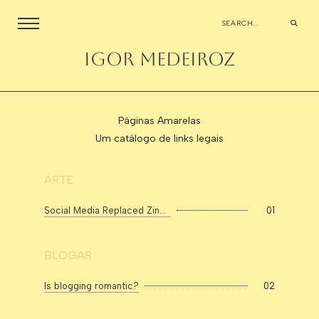
igor medeiroz
Páginas Amarelas
Um catálogo de links legais
ARTE
Social Media Replaced Zines. Now Zines Are Taking the Power Back
01
BLOGAR
Is blogging romantic?
02