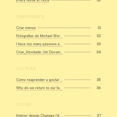
Every Noise at Once
30
CRIATIVIDADE
Criar menos
31
Fotografias do Michael Wolf, especialmente, Tokyo Compression
32
I have too many passions and don't know what to focus on → FIX
33
Criar_Atividade: Um Documentário sobre Criatividade
34
CULTURA
Como reaprender a gostar das coisas
35
Why do we return to our favorite TV shows and art?
36
DECOR
Interior design Changes I'd Make in Your Home - YouTube
37