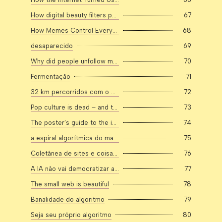
How digital beauty filters perpetuate colorism
67
How Memes Control Everything
68
desaparecido
69
Why did people unfollow me once I posted my relationship on Instagram? – gal-dem
70
Fermentação
71
32 km percorridos com o dedo
72
Pop culture is dead – and that’s a good thing
73
The poster’s guide to the internet of the future
74
a espiral algorítmica do mau gosto
75
Coletânea de sites e coisas úteis curados pela Alana
76
A IA não vai democratizar a arte. Vai decidir quem consome autoria e quem consome simulacro. A almofada de Natal é só o aviso.
77
The small web is beautiful
78
Banalidade do algoritmo
79
Seja seu próprio algoritmo
80