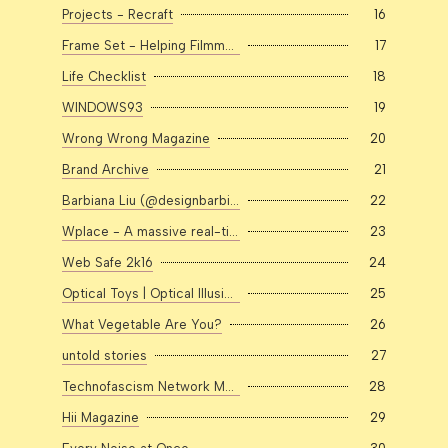
Projects - Recraft
16
Frame Set - Helping Filmmakers Find Inspiration
17
Life Checklist
18
WINDOWS93
19
Wrong Wrong Magazine
20
Brand Archive
21
Barbiana Liu (@designbarbiana) — ASCII Art Converter
22
Wplace - A massive real-time pixel art canvas on the world map!
23
Web Safe 2k16
24
Optical Toys | Optical Illusions and Toys
25
What Vegetable Are You?
26
untold stories
27
Technofascism Network Map - Complete with Nationality Filter
28
Hii Magazine
29