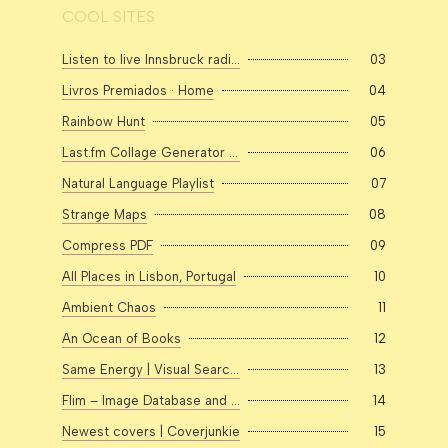
COOL SITES
Listen to live Innsbruck radio on Radio Garden
03
Livros Premiados · Home
04
Rainbow Hunt
05
Last.fm Collage Generator - Tapmusic
06
Natural Language Playlist
07
Strange Maps
08
Compress PDF
09
All Places in Lisbon, Portugal
10
Ambient Chaos
11
An Ocean of Books
12
Same Energy | Visual Search Engine
13
Flim – Image Database and Screencap Search Engine for Creative People
14
Newest covers | Coverjunkie
15